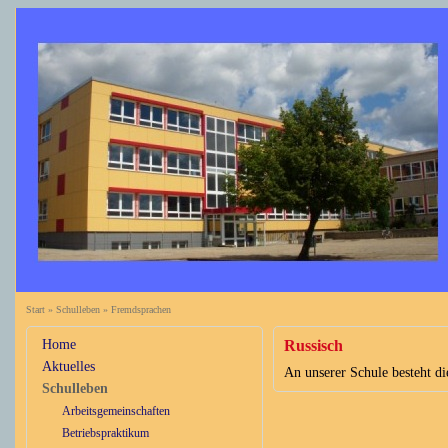
Start
»
Schulleben
»
Fremdsprachen
Home
Russisch
Aktuelles
An unserer Schule besteht di
Schulleben
Arbeitsgemeinschaften
Betriebspraktikum